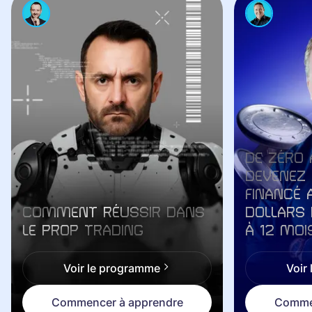
DE ZÉRO 
DEVENEZ
FINANCÉ 
COMMENT RÉUSSIR DANS
DOLLARS 
LE PROP TRADING
À 12 MOI
Voir le programme
Voir
Commencer à apprendre
Commen