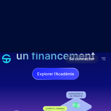
Se connecter
Formation étape par
étape pour obtenir
un financement
Explorer l'Académie